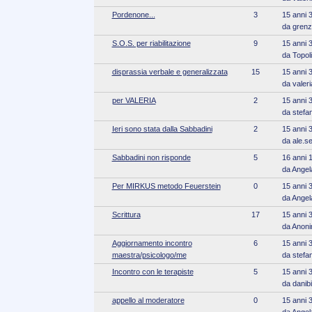
Pordenone...
3
15 anni 
da gren
S.O.S. per riabilitazione
9
15 anni 
da Topol
disprassia verbale e generalizzata
15
15 anni 
da valeri
per VALERIA
2
15 anni 
da stefan
Ieri sono stata dalla Sabbadini
2
15 anni 
da ale.se
Sabbadini non risponde
5
16 anni 
da Angel
Per MIRKUS metodo Feuerstein
0
15 anni 
da Angel
Scrittura
17
15 anni 
da Anon
Aggiornamento incontro
6
15 anni 
maestra/psicologo/me
da stefan
Incontro con le terapiste
5
15 anni 
da danibi
appello al moderatore
0
15 anni 
da Angel