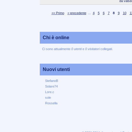
da valse
<< Primo
< precedente
…
4
5
6
7
8
9
10
1
Chi è online
Ci sono attualmente
0 utenti
e
0 visitatori
collegati.
Nuovi utenti
StefanoB
Solare74
Lore.c
sole
Rossella