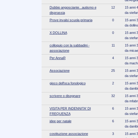
Dubbio angosciante...autismo e
12
15 anni 
disprassia
da stefan
Prove invalsi scuola primaria
0
15 anni 
da dollin
X DOLLINA
0
15 anni 
da stefan
colloquio con la sabbadini -
11
15 anni 
associazione
da micae
Per AnnaR
4
15 anni 
da mach
Associazione
25
15 anni 
da stefan
gioco dell'oca fonologico
2
15 anni 
da danibi
scrivere o disegnare
32
15 anni 
da mfabr
VISITA PER INDENNITA' DI
6
15 anni 
FREQUENZA
da stefan
idee per natale
6
15 anni 
da danibi
costituzione associazione
3
15 anni 