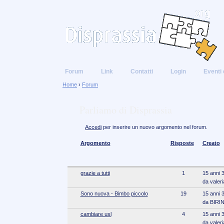
Forum
Link
Contatti
Login
Eventi 
Home
›
Forum
Parliamo di Disprassia
Accedi
per inserire un nuovo argomento nel forum.
Argomento
Risposte
Creato
grazie a tutti
1
15 anni 
da valeri
Sono nuova - Bimbo piccolo
19
15 anni 
da BIRI
cambiare usl
4
15 anni 
da valeri