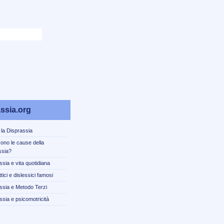
ssia.org
 la Disprassia
sono le cause della
ssia?
ssia e vita quotidiana
tici e dislessici famosi
ssia e Metodo Terzi
ssia e psicomotricità