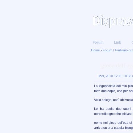
Forum
Link
Home
›
Forum
›
Parliamo di 
gioco dell'oc
Mer, 2010-12-15 10:58 d
La logopedista del mio pic
fatte due copie, una per noi
Ve lo spiego, così chi vuole
Lei ha scelto due suoni a
corte+disegno che iniziano 
come nel gioco dell'oca si 
arriva su una casella bisogn