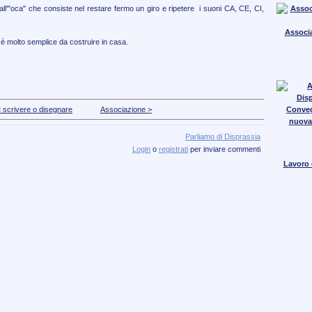
all'"oca" che consiste nel restare fermo un giro e ripetere i suoni CA, CE, CI,
Associa
è molto semplice da costruire in casa.
 scrivere o disegnare
Associazione >
Conve
nuova
Parliamo di Disprassia
Login
o
registrati
per inviare commenti
Lavoro e