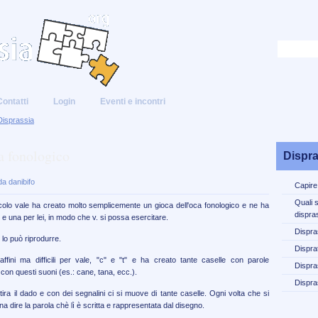
Contatti
Login
Eventi e incontri
Disprassia
a fonologico
Dispra
a danibifo
Capire
Quali 
colo vale ha creato molto semplicemente un gioca dell'oca fonologico e ne ha
dispra
 e una per lei, in modo che v. si possa esercitare.
Dispra
 lo può riprodurre.
Disprat
ffini ma difficili per vale, "c" e "t" e ha creato tante caselle con parole
Dispra
con questi suoni (es.: cane, tana, ecc.).
Dispra
tira il dado e con dei segnalini ci si muove di tante caselle. Ogni volta che si
a dire la parola chè lì è scritta e rappresentata dal disegno.