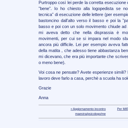
Purtroppo così lei perde la corretta esecuzione d
"bene". Io ho chiesto alla logopedista se n
tecnica" di esecuzione delle lettere (per esempio
bastoncino dall'alto verso il basso e poi la "p
basso e poi con un solo movimento chiude ad an
mi aveva detto che nella disprassia è molto
movimenti, per cui se si impara nel modo sbag
ancora più difficile. Lei per esempio aveva fat
della matita , che adesso tiene abbastanza bene
mi dicevano, che era più importante che scriv
o meno bene).
Voi cosa ne pensate? Avete esperienze simili? 
lavoro deve farlo a casa, perchè a scuola ha sol
Grazie
Anna
< Aggiornamento incontro
Per MI
maestra/psicologo/me