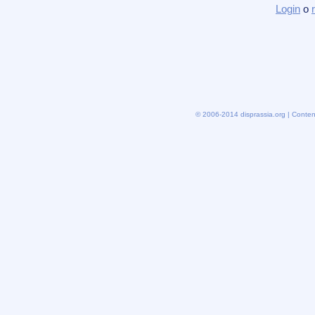
Login
o
© 2006-2014 disprassia.org | Conten