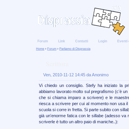
Forum
Link
Contatti
Login
Eventi 
Home
›
Forum
›
Parliamo di Disprassia
Scrittura
Ven, 2010-11-12 14:45 da Anonimo
Vi chiedo un consiglio. Stefy ha iniziato la p
abbiamo lavorato molto sul pregrafismo (c'è un l
che si chiama imparo a scrivere) e le maestre
riesca a scrivere per cui al momento non usa il
scuola si corre in fretta. Si parte subito con silla
già un'enorme fatica con le sillabe (adesso va
scriverle è tutto un altro paio di maniche..):