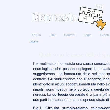
Forum
Link
Contatti
Login
Eventi 
Home
Quali sono le cause della dispr
Per molti autori non esiste una causa conosciu
neurologiche che possano spiegare la malattia
suggeriscono una immaturità dello sviluppo n
centrale. Gli studi condotti con Risonanza M
identificato in alcuni soggetti immaturità nello svi
impulsi sono ricevuti nella corteccia cerebrale 
nervosi. La
corteccia cerebrale
è la parte più 
due parti interconnesse da uno spesso strato di 
Fig.1. Circuito stimolo-talamo, talamo-cor