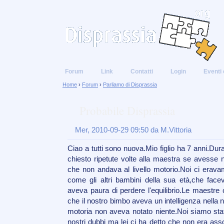
Forum
Link
Contatti
Login
Eventi 
Home
›
Forum
›
Parliamo di Disprassia
Probabile Disprassia
Mer, 2010-09-29 09:50 da M.Vittoria
Ciao a tutti sono nuova.Mio figlio ha 7 anni.Dura
chiesto ripetute volte alla maestra se avesse n
che non andava al livello motorio.Noi ci erav
come gli altri bambini della sua età,che face
aveva paura di perdere l'equilibrio.Le maestre 
che il nostro bimbo aveva un intelligenza nella
motoria non aveva notato niente.Noi siamo stat
nostri dubbi ma lei ci ha detto che non era ass