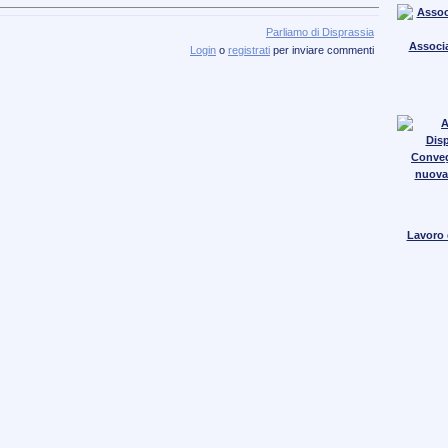
Parliamo di Disprassia
Associa
Login
o
registrati
per inviare commenti
Conve
nuova
Lavoro e