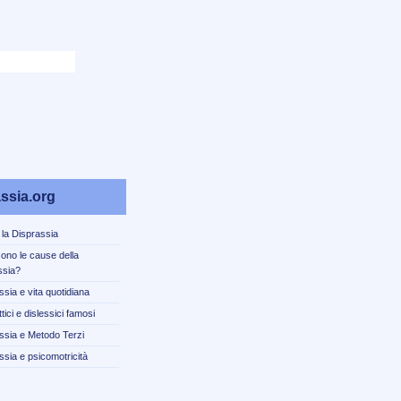
ssia.org
 la Disprassia
sono le cause della
ssia?
ssia e vita quotidiana
tici e dislessici famosi
ssia e Metodo Terzi
ssia e psicomotricità