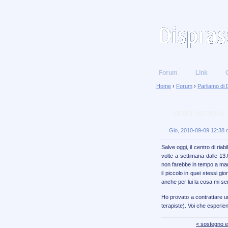
Forum
Link
Home
›
Forum
›
Parliamo di 
orari terapia
Gio, 2010-09-09 12:38 d
Salve oggi, il centro di riab
volte a settimana dalle 13
non farebbe in tempo a man
il piccolo in quei stessi g
anche per lui la cosa mi se
Ho provato a contrattare u
terapiste). Voi che esperi
< sostegno e