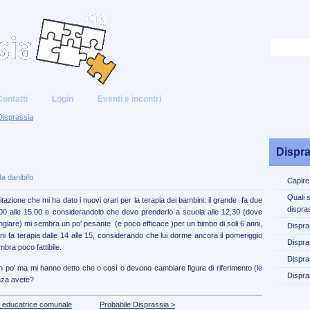
Contatti
Login
Eventi e incontri
Disprassia
Dispra
a danibifo
Capire
Quali 
ilitazione che mi ha dato i nuovi orari per la terapia dei bambini: il grande fa due
dispra
.00 alle 15.00 e considerandolo che devo prenderlo a scuola alle 12,30 (dove
giare) mi sembra un po' pesante (e poco efficace )per un bimbo di soli 6 anni,
Dispra
iorni fa terapia dalle 14 alle 15, considerando che lui dorme ancora il pomeriggio
Disprat
mbra poco fattibile.
Dispra
n po' ma mi hanno detto che o così o devono cambiare figure di riferimento (le
Dispra
enza avete?
 educatrice comunale
Probabile Disprassia >