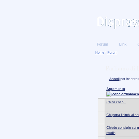
Forum
Link
Home
›
Forum
Parliamo di 
Accedi
per inserire
Argomento
Chi fa cosa...
Chi porta i bimbi al 
Chiedo consiglio sul 
studio