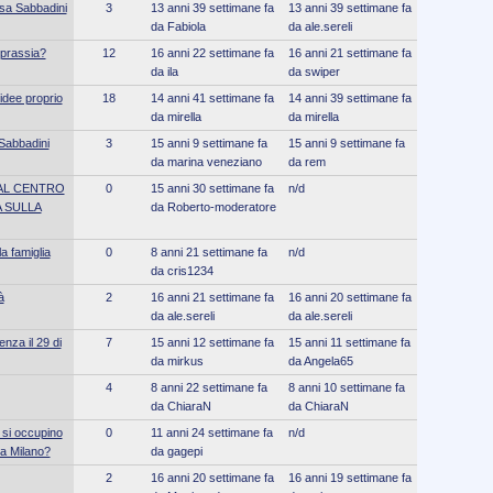
sa Sabbadini
3
13 anni 39 settimane fa
13 anni 39 settimane fa
da Fabiola
da ale.sereli
sprassia?
12
16 anni 22 settimane fa
16 anni 21 settimane fa
da ila
da swiper
idee proprio
18
14 anni 41 settimane fa
14 anni 39 settimane fa
da mirella
da mirella
Sabbadini
3
15 anni 9 settimane fa
15 anni 9 settimane fa
da marina veneziano
da rem
AL CENTRO
0
15 anni 30 settimane fa
n/d
A SULLA
da Roberto-moderatore
a famiglia
0
8 anni 21 settimane fa
n/d
da cris1234
à
2
16 anni 21 settimane fa
16 anni 20 settimane fa
da ale.sereli
da ale.sereli
nza il 29 di
7
15 anni 12 settimane fa
15 anni 11 settimane fa
da mirkus
da Angela65
4
8 anni 22 settimane fa
8 anni 10 settimane fa
da ChiaraN
da ChiaraN
 si occupino
0
11 anni 24 settimane fa
n/d
 a Milano?
da gagepi
2
16 anni 20 settimane fa
16 anni 19 settimane fa