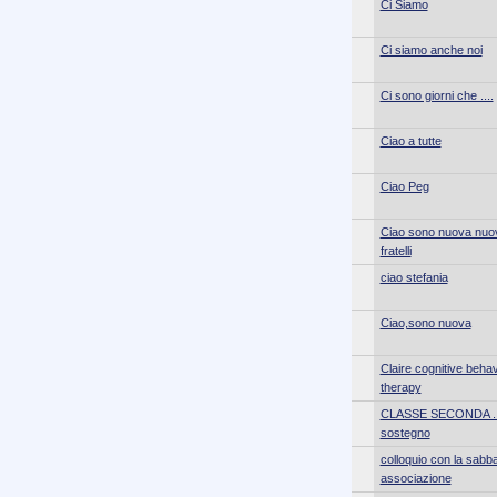
Ci Siamo
Ci siamo anche noi
Ci sono giorni che ....
Ciao a tutte
Ciao Peg
Ciao sono nuova nuo
fratelli
ciao stefania
Ciao,sono nuova
Claire cognitive behav
therapy
CLASSE SECONDA .
sostegno
colloquio con la sabba
associazione