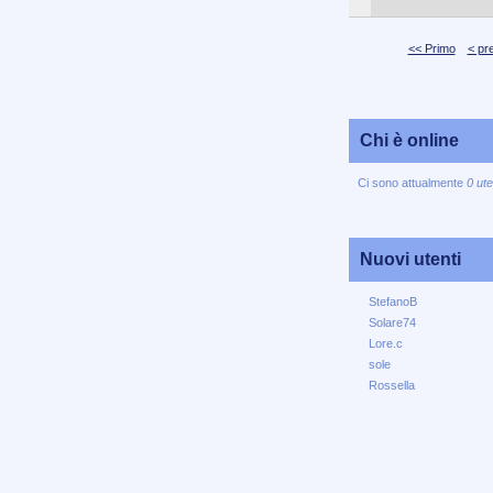
<< Primo
< pr
Chi è online
Ci sono attualmente
0 ute
Nuovi utenti
StefanoB
Solare74
Lore.c
sole
Rossella