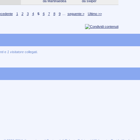
da Martinaedea
da swiper
ecedente
1
2
3
4
5
6
7
8
9
…
seguente >
Ultimo >>
nti
e
1 visitatore
collegati.