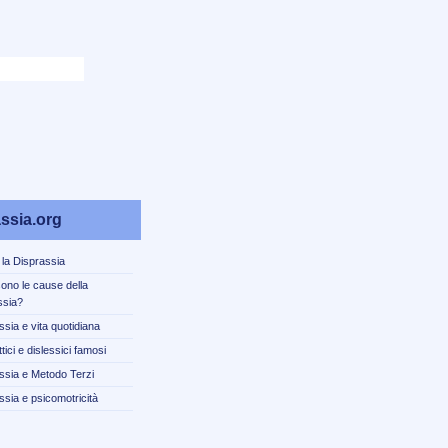
ssia.org
 la Disprassia
sono le cause della
ssia?
ssia e vita quotidiana
tici e dislessici famosi
ssia e Metodo Terzi
ssia e psicomotricità