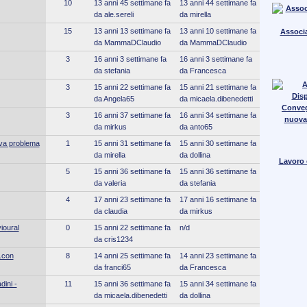
10
13 anni 45 settimane fa
13 anni 44 settimane fa
da ale.sereli
da mirella
15
13 anni 13 settimane fa
13 anni 10 settimane fa
Associa
da MammaDClaudio
da MammaDClaudio
3
16 anni 3 settimane fa
16 anni 3 settimane fa
da stefania
da Francesca
3
15 anni 22 settimane fa
15 anni 21 settimane fa
da Angela65
da micaela.dibenedetti
Conve
3
16 anni 37 settimane fa
16 anni 34 settimane fa
nuova
da mirkus
da anto65
va problema
1
15 anni 31 settimane fa
15 anni 30 settimane fa
da mirella
da dollina
Lavoro e
5
15 anni 36 settimane fa
15 anni 36 settimane fa
da valeria
da stefania
4
17 anni 23 settimane fa
17 anni 16 settimane fa
da claudia
da mirkus
ioural
0
15 anni 22 settimane fa
n/d
da cris1234
.con
8
14 anni 25 settimane fa
14 anni 23 settimane fa
da franci65
da Francesca
dini -
11
15 anni 36 settimane fa
15 anni 34 settimane fa
da micaela.dibenedetti
da dollina