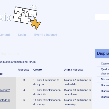
Contatti
Login
Eventi e incontri
Disprassia
Dispra
 un nuovo argomento nel forum.
Capire
Quali 
Risposte
Creato
Ultima risposta
dispra
Dispra
3
15 anni 1 settimana fa
14 anni 47 settimane fa
da myrta
da danibifo
Disprat
convegno?
4
15 anni 13 settimane fa
15 anni 13 settimane fa
Dispra
da danibifo
da stefania
Dispra
metodo di
6
14 anni 29 settimane fa
14 anni 27 settimane fa
da mariap
da mariap