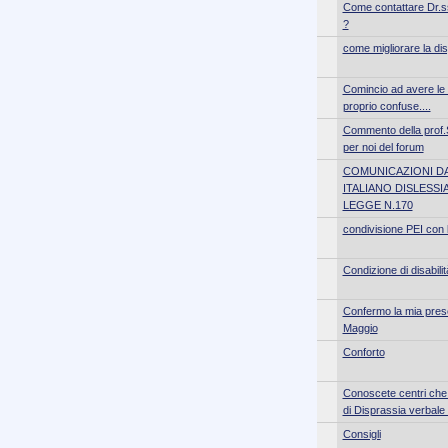
Come contattare Dr.s
?
come migliorare la di
Comincio ad avere le 
proprio confuse....
Commento della prof.
per noi del forum
COMUNICAZIONI D
ITALIANO DISLESSI
LEGGE N.170
condivisione PEI con l
Condizione di disabilit
Confermo la mia prese
Maggio
Conforto
Conoscete centri che
di Disprassia verbale
Consigli