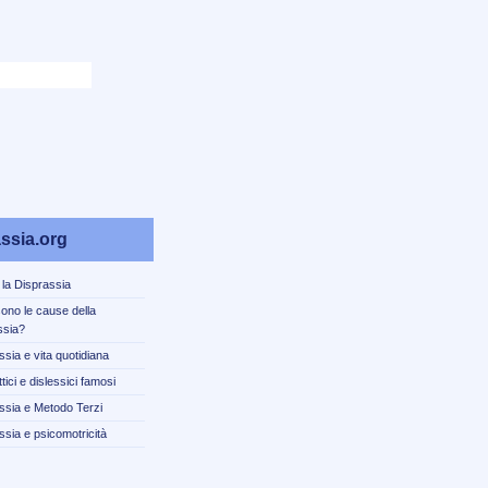
ssia.org
 la Disprassia
sono le cause della
ssia?
ssia e vita quotidiana
tici e dislessici famosi
ssia e Metodo Terzi
ssia e psicomotricità