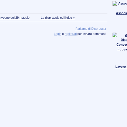
Associa
nvegno del 29 maggio
La disprassia ed il cibo >
Parliamo di Disprassia
Login
o
registrati
per inviare commenti
Conve
nuova
Lavoro e