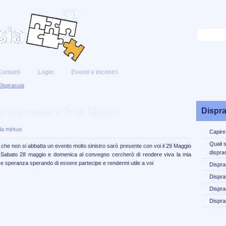
Contatti
Login
Eventi e incontri
Disprassia
mia presenza il 29 di Maggio
Dispra
da mirkus
Capire
Quali 
 che non si abbatta un evento molto sinistro sarò presente con voi il 29 Maggio
dispra
r Sabato 28 maggio e domenica al convegno cercherò di rendere viva la mia
e speranza sperando di essere partecipe e rendermi utile a voi
Dispra
Disprat
Dispra
Dispra