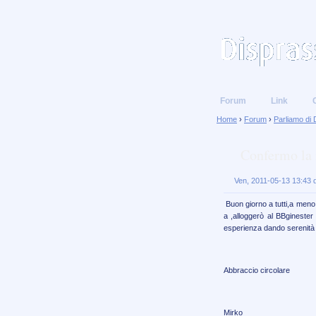
Forum
Link
Home
›
Forum
›
Parliamo di 
Confermo la 
Ven, 2011-05-13 13:43 
Buon giorno a tutti,a meno
a ,alloggerò al BBgineste
esperienza dando serenità 
Abbraccio circolare
Mirko