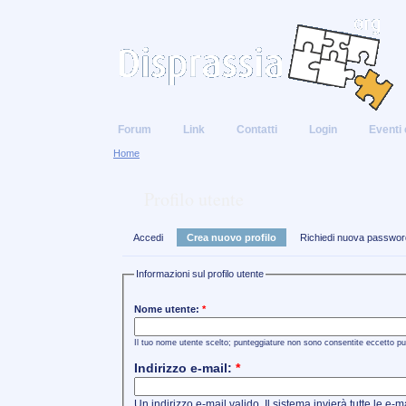
Forum
Link
Contatti
Login
Eventi 
Home
Profilo utente
Accedi
Crea nuovo profilo
Richiedi nuova passwor
Informazioni sul profilo utente
Nome utente:
*
Il tuo nome utente scelto; punteggiature non sono consentite eccetto pun
Indirizzo e-mail:
*
Un indirizzo e-mail valido. Il sistema invierà tutte le e-ma