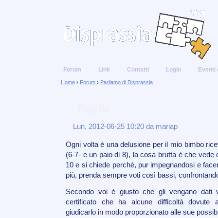
Forum
Link
Contatti
Login
Eventi 
Home
›
Forum
›
Parliamo di Disprassia
Pagelle
Lun, 2012-06-25 10:20 da mariap
Ogni volta è una delusione per il mio bimbo ricev
(6-7- e un paio di 8), la cosa brutta è che vede 
10 e si chiede perchè, pur impegnandosi e facen
più, prenda sempre voti così bassi, confrontandoli 
Secondo voi è giusto che gli vengano dati 
certificato che ha alcune difficoltà dovute 
giudicarlo in modo proporzionato alle sue possibi