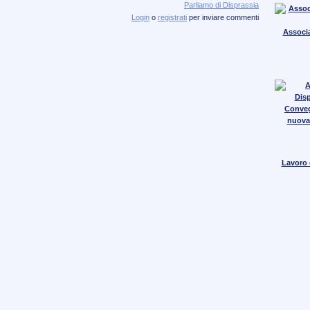
Parliamo di Disprassia
Login
o
registrati
per inviare commenti
Associa
Conve
nuova
Lavoro e