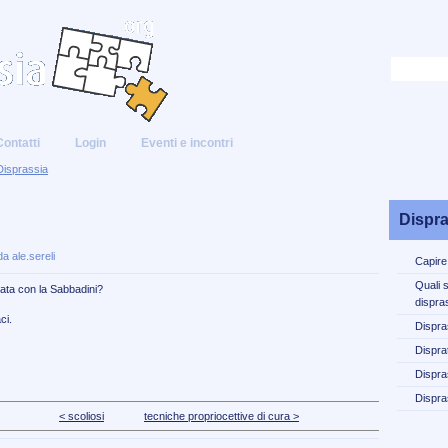
Contatti
Login
Eventi e incontri
Disprassia
Dispra
a ale.sereli
Capire
Quali 
data con la Sabbadini?
dispra
ci.
Dispra
Disprat
Dispra
Dispra
< scoliosi
tecniche propriocettive di cura >