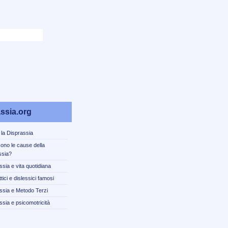
ssia.org
 la Disprassia
sono le cause della
ssia?
ssia e vita quotidiana
tici e dislessici famosi
ssia e Metodo Terzi
ssia e psicomotricità