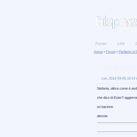
Forum
Link
Home
›
Forum
›
Parliamo di 
per Stefania
Lun, 2012-03-05 10:14 d
Stefania, allora come è an
che dice di Ester? aggiorna
un bacione
alessia