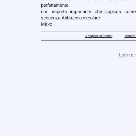
perfettamente
non importa importante che capisca come
sequenza.Abbraccio circolare
Mirko
< disprattici famosi
Metodo 
Login
o