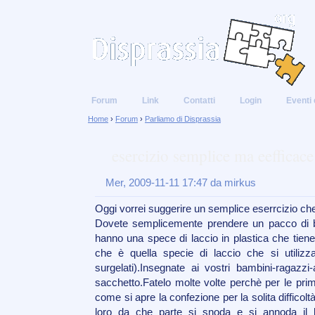
Forum
Link
Contatti
Login
Eventi 
Home
›
Forum
›
Parliamo di Disprassia
esercizio semplice ma eefficace
Mer, 2009-11-11 17:47 da mirkus
Oggi vorrei suggerire un semplice eserrcizio che 
Dovete semplicemente prendere un pacco di bi
hanno una spece di laccio in plastica che tien
che è quella specie di laccio che si utilizz
surgelati).Insegnate ai vostri bambini-ragazzi-
sacchetto.Fatelo molte volte perchè per le prime
come si apre la confezione per la solita difficolt
loro da che parte si snoda e si annoda il 