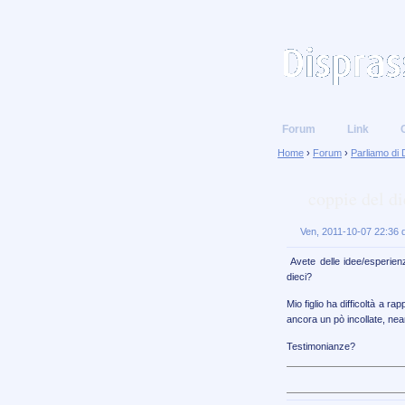
Forum
Link
Home
›
Forum
›
Parliamo di 
coppie del di
Ven, 2011-10-07 22:36 
Avete delle idee/esperien
dieci?
Mio figlio ha difficoltà a 
ancora un pò incollate, ne
Testimonianze?