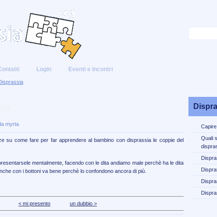
Contatti
Login
Eventi e incontri
Disprassia
eci
Dispra
da myrta
Capire
Quali 
ze su come fare per far apprendere al bambino con disprassia le coppie del
dispra
Dispra
rappresentarsele mentalmente, facendo con le dita andiamo male perchè ha le dita
Disprat
anche con i bottoni va bene perchè lo confondono ancora di più.
Dispra
Dispra
< mi presento
un dubbio >