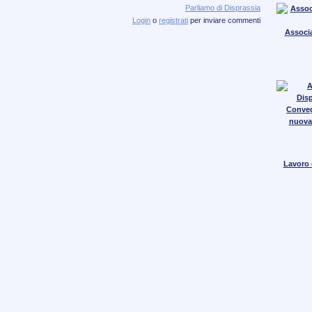
Parliamo di Disprassia
Login
o
registrati
per inviare commenti
Associa
Conve
nuova
Lavoro e