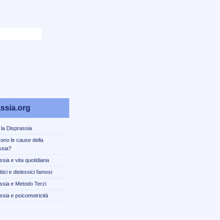
ssia.org
 la Disprassia
sono le cause della
ssia?
ssia e vita quotidiana
tici e dislessici famosi
ssia e Metodo Terzi
ssia e psicomotricità