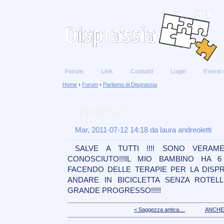
Forum
Link
Contatti
Login
Eventi 
Home
›
Forum
›
Parliamo di Disprassia
progressi!!
Mar, 2011-07-12 14:18 da laura andreoletti
SALVE A TUTTI !!!! SONO VERAME
CONOSCIUTO!!!IL MIO BAMBINO HA 
FACENDO DELLE TERAPIE PER LA DISPR
ANDARE IN BICICLETTA SENZA ROTELL
GRANDE PROGRESSO!!!!!
< Saggezza antica....
ANCHE