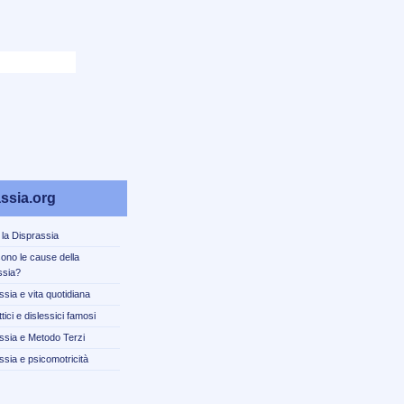
ssia.org
 la Disprassia
sono le cause della
ssia?
ssia e vita quotidiana
tici e dislessici famosi
ssia e Metodo Terzi
ssia e psicomotricità