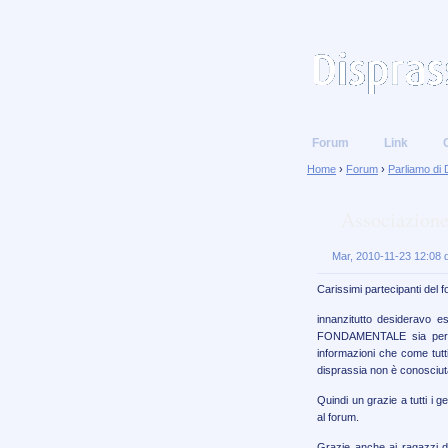
Forum
Link
Home
›
Forum
›
Parliamo di 
Associazione
Mar, 2010-11-23 12:08 d
Carissimi partecipanti del
innanzitutto desideravo es
FONDAMENTALE sia per il
informazioni che come tutt
disprassia non è conosciuta
Quindi un grazie a tutti i g
al forum.
Grazie anche ai ragazzi di