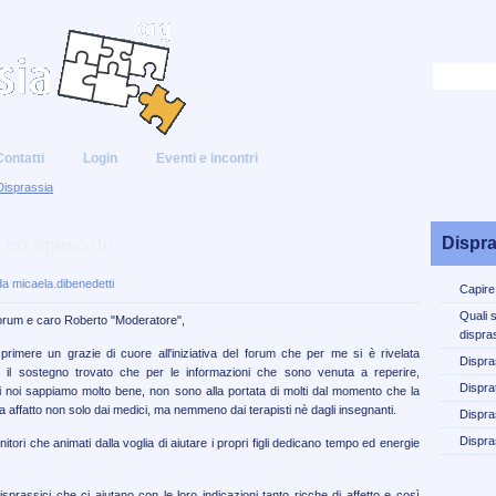
Contatti
Login
Eventi e incontri
Disprassia
 ed opuscolo
Dispra
a micaela.dibenedetti
Capire
Quali 
 forum e caro Roberto "Moderatore",
dispra
primere un grazie di cuore all'iniziativa del forum che per me si è rivelata
Dispra
 sostegno trovato che per le informazioni che sono venuta a reperire,
Disprat
i noi sappiamo molto bene, non sono alla portata di molti dal momento che la
 affatto non solo dai medici, ma nemmeno dai terapisti nè dagli insegnanti.
Dispra
Dispra
enitori che animati dalla voglia di aiutare i propri figli dedicano tempo ed energie
sprassici che ci aiutano con le loro indicazioni tanto ricche di affetto e così