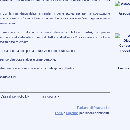
Associa
 voi la mia disponibilità a rendermi parte attiva sia per la costituzione
a redazione di un'opuscolo informativo che possa essere d'aiuto agli insegnanti
questo tema.
 anni non esercito la professione (lavoro in Telecom Italia), ma posso
e un contributo alla stesura dell'atto costitutivo dell'associazione e del suo
 possa essere d'aiuto.
Conve
nuova
sa che sia utile per la costituzione dell'associazione.
e penso che possa aiutare tante persone.
Lavoro e
ondivisione crea comprensione e sconfigge la solitudine.
luto a tutti
 Visita di controllo NPI
la cicogna >
Parliamo di Disprassia
Login
o
registrati
per inviare commenti