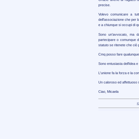
precise.
Volevo comunicare a tutti
dell'associazione che per l
e a chiunque si occupi di 
Sono un'avvocato, ma da
partecipare o comunque dar
statuto se ritenete che ciò
Cmq posso fare qualunque co
Sono entusiasta dell'idea 
L'unione fa la forza e la c
Un caloroso ed affettuoso sa
Ciao, Micaela
<