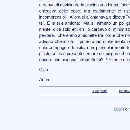
cercava di avvicinare in piscina una binba, facen
chiedeva delle cose, ma ovviamente le risp
incomprensibili. Allora si allontanava e diceva "
te". E le sue amiche: "Ma sii almeno un po' ga
niente, dice solo eh, oh".Io cercavo di minimizza
perdere, che erano amichette tra loro e che no
adesso che inizia il primo anno di elementari c
solo compagno di asilo, non particolarmente tol
giusto se si è presenti cercare di spiegare che il p
oppure non bisogna intromettersi? Per me è un d
Ciao
Anna
< Disgrafia
ma dove 
Login
o