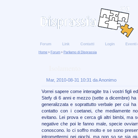
Forum
Link
Contatti
Login
Eventi 
Home
›
Forum
›
Parliamo di Disprassia
Isolamento
Mar, 2010-08-31 10:31 da Anonimo
Vorrei sapere come interagite tra i vostri figli 
Stefy di 6 anni e mezzo (sette a dicembre) ha 
generalizzata e soprattutto verbale per cui ha 
contatto con i coetanei, che mediamente n
evitano. Lei prova e cerca gli altri bimbi, ma
negative che poi le fanno male, specie ovvia
conoscono. Io ci soffro molto e se sono present
intromettermi nei giochi, ma non so se sia g