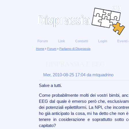
Forum
Link
Contatti
Login
Eventi 
Home
›
Forum
›
Parliamo di Disprassia
DISPRASSIA E EEG
Mer, 2010-08-25 17:04 da mtquadrino
Salve a tutti.
Come probabilmente molti dei vostri bimbi, anc
EEG dal quale è emerso però che, esclusivame
dei potenziali epilettiformi. La NPI, che incontr
ho già anticipato la cosa, mi ha detto che non 
tenere in cosiderazione e soprattutto sotto c
capitato?