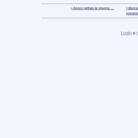
< Avevo gettato la spugna ....
I dispra
estrane
Login
o