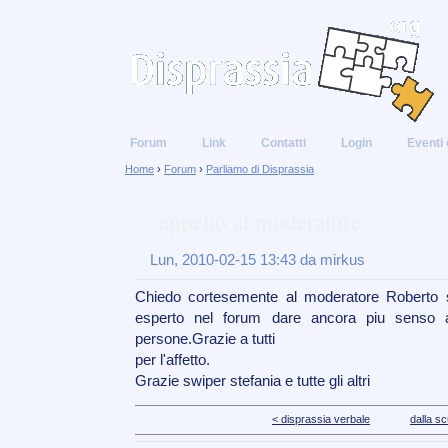
Forum
Link
Contatti
Login
Eventi 
Home
›
Forum
›
Parliamo di Disprassia
appello al moderatore
Lun, 2010-02-15 13:43 da mirkus
Chiedo cortesemente al moderatore Roberto s
esperto nel forum dare ancora piu senso a
persone.Grazie a tutti
per l'affetto.
Grazie swiper stefania e tutte gli altri
< disprassia verbale
dalla sc