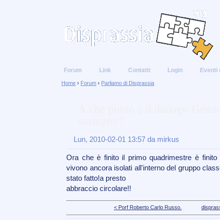
Forum
Link
Contatti
Login
Eventi 
Home
›
Forum
›
Parliamo di Disprassia
A che punto è il dialogo Genito
sostegno?
Lun, 2010-02-01 13:57 da mirkus
Ora che è finito il primo quadrimestre è finito 
vivono ancora isolati all'interno del gruppo cla
stato fatto!a presto
abbraccio circolare!!
< Porf Roberto Carlo Russo.
dispras