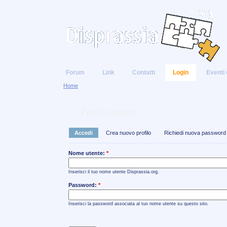
Forum
Link
Contatti
Login
Eventi 
Home
Profilo utente
Accedi
Crea nuovo profilo
Richiedi nuova password
Nome utente:
*
Inserisci il tuo nome utente Disprassia.org.
Password:
*
Inserisci la password associata al tuo nome utente su questo sito.