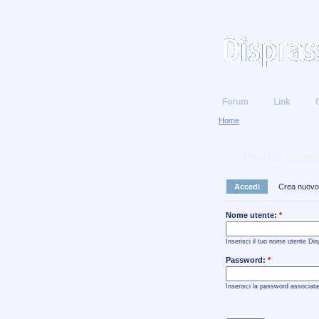
Forum
Link
Home
Profilo utent
Accedi
Crea nuovo 
Nome utente:
*
Inserisci il tuo nome utente Dis
Password:
*
Inserisci la password associata