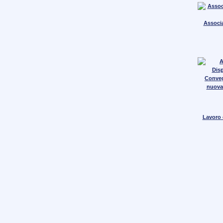
Associa
Conve
nuova
Lavoro e