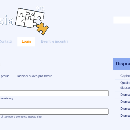
Contatti
Login
Eventi e incontri
e
Dispra
Capire
profilo
Richiedi nuova password
Quali 
dispra
Dispra
prassia.org.
Disprat
Dispra
Dispra
 al tuo nome utente su questo sito.