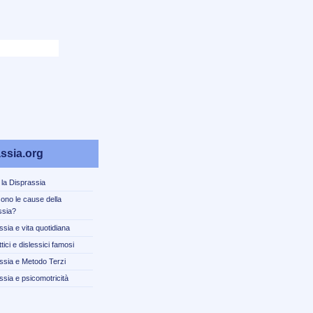
ssia.org
 la Disprassia
sono le cause della
ssia?
ssia e vita quotidiana
tici e dislessici famosi
ssia e Metodo Terzi
ssia e psicomotricità