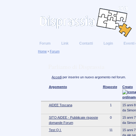
Forum
Link
Contatti
Login
Eventi 
Home
›
Forum
Parliamo di Disprassia
Accedi
per inserire un nuovo argomento nel forum.
Argomento
Risposte
Creato
AIDEE Toscana
1
15 anni 8
da Simon
SITO AIDEE - Pubblicate risposte
0
15 anni 7
domande Forum
da Simon
Test Q.I.
11
15 anni 7
da ale.ser