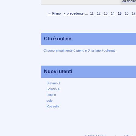
da danibi
<< Primo
< precedente
…
11
12
13
14
15
16
17
Chi è online
Ci sono attualmente
0 utenti
e
0 visitatori
collegati.
Nuovi utenti
StefanoB
Solare74
Lore.c
sole
Rossella