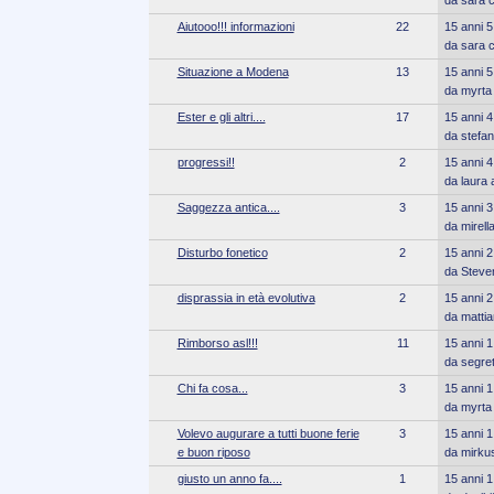
Aiutooo!!! informazioni
22
15 anni 5
da sara 
Situazione a Modena
13
15 anni 5
da myrta
Ester e gli altri....
17
15 anni 4
da stefan
progressi!!
2
15 anni 4
da laura 
Saggezza antica....
3
15 anni 3
da mirell
Disturbo fonetico
2
15 anni 2
da Steve
disprassia in età evolutiva
2
15 anni 2
da matti
Rimborso asl!!!
11
15 anni 1
da segret
Chi fa cosa...
3
15 anni 1
da myrta
Volevo augurare a tutti buone ferie
3
15 anni 1
e buon riposo
da mirku
giusto un anno fa....
1
15 anni 1