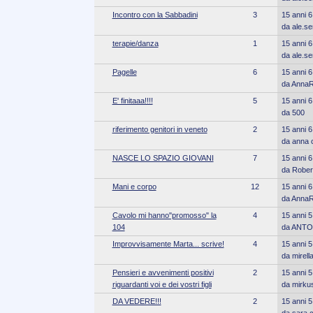
Incontro con la Sabbadini
3
15 anni 6
da ale.ser
terapie/danza
1
15 anni 6
da ale.ser
Pagelle
6
15 anni 6
da Anna
E' finitaaa!!!!
5
15 anni 6
da 500
riferimento genitori in veneto
2
15 anni 6
da anna 
NASCE LO SPAZIO GIOVANI
7
15 anni 6
da Rober
Mani e corpo
12
15 anni 6
da Anna
Cavolo mi hanno"promosso" la
4
15 anni 5
104
da ANTO
Improvvisamente Marta... scrive!
4
15 anni 5
da mirell
Pensieri e avvenimenti positivi
2
15 anni 5
riguardanti voi e dei vostri figli
da mirku
DA VEDERE!!!
2
15 anni 5
da sara 