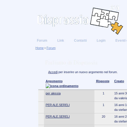
Forum
Link
Contatti
Login
Eventi 
Home
›
Forum
Parliamo di Disprassia
Accedi
per inserire un nuovo argomento nel forum.
Argomento
Risposte
Creato
per alessia
1
15 anni 3
da valeri
PER ALE.SERELI
1
16 anni 1
da stefan
PER ALE.SERELI
20
16 anni 2
da stefan