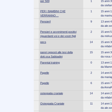
per 500
1
15 anni 3
da stefan
PER I BAMBINI CHE
1
15 anni 1
VERRANNO....
da marin
Pensieri!
9
13 anni 4
da ale.ser
Pensieri e avvenimenti positivi
2
15 anni 5
riguardanti voi e dei vostri figli
da mirku
pecs
14
15 anni 3
da mfabr
pareri opposti alle tesi della
15
15 anni 3
dott.ssa Sabbadini
da rosa.r
Parental training
0
13 anni 1
da Mamm
Pagelle
2
14 anni 6
da maria
Pagelle
6
15 anni 7
da Anna
osteopatia craniale
14
14 anni 2
da mfabr
Osteopatia Craniale
11
14 anni 1
da ale.ser