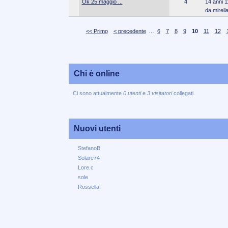
Ok 25 maggio ...
4
14 anni 1
da mirell
<< Primo
< precedente
…
6
7
8
9
10
11
12
Chi è online
Ci sono attualmente
0 utenti
e
3 visitatori
collegati.
Nuovi utenti
StefanoB
Solare74
Lore.c
sole
Rossella