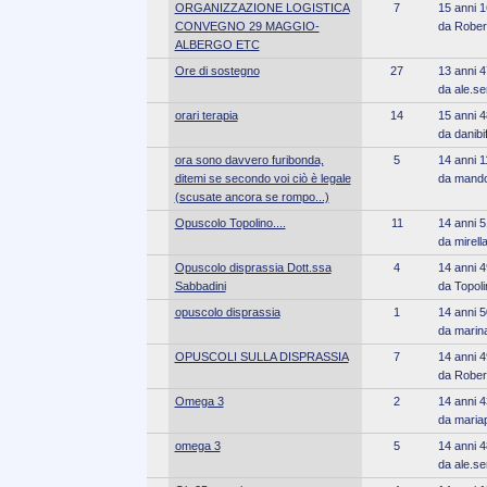
ORGANIZZAZIONE LOGISTICA
7
15 anni 1
CONVEGNO 29 MAGGIO-
da Rober
ALBERGO ETC
Ore di sostegno
27
13 anni 4
da ale.ser
orari terapia
14
15 anni 4
da danibi
ora sono davvero furibonda,
5
14 anni 1
ditemi se secondo voi ciò è legale
da mando
(scusate ancora se rompo...)
Opuscolo Topolino....
11
14 anni 5
da mirell
Opuscolo disprassia Dott.ssa
4
14 anni 4
Sabbadini
da Topoli
opuscolo disprassia
1
14 anni 5
da marin
OPUSCOLI SULLA DISPRASSIA
7
14 anni 4
da Rober
Omega 3
2
14 anni 4
da maria
omega 3
5
14 anni 4
da ale.ser