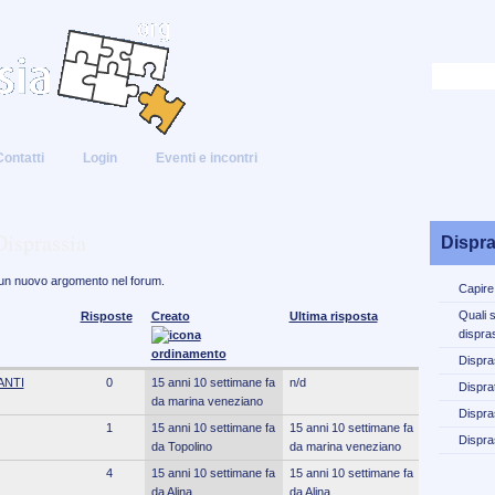
Contatti
Login
Eventi e incontri
Disprassia
Dispra
 un nuovo argomento nel forum.
Capire
Quali 
Risposte
Creato
Ultima risposta
dispra
Dispra
ANTI
0
15 anni 10 settimane fa
n/d
Disprat
da marina veneziano
Dispra
1
15 anni 10 settimane fa
15 anni 10 settimane fa
Dispra
da Topolino
da marina veneziano
4
15 anni 10 settimane fa
15 anni 10 settimane fa
da Alina
da Alina