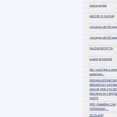
nuova iscritta
ANCHE IO NUOVA
convegno del 29 mag
convegno del 29 mag
NUOVA ISCRITTA
esame di maturità
Ma i vostri figli si am
tantissimo...
SEGNALAZIONE BE
BREAKFAST A ROMA
ANCHE PER CHI DE
RECARSI IN CAPITA
VISITE
PER I BAMBINI CHE
VERRANNO....
ECOLALIE