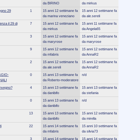
da BIRINO
da mirkus
egno 29
1
15 anni 12 settimane fa
15 anni 12 settimane fa
da marina veneziano
da ale.sereli
nza il 29 di
7
15 anni 12 settimane fa
15 anni 11 settimane fa
da mirkus
da Angela65
3
15 anni 12 settimane fa
15 anni 12 settimane fa
da maryrose
da maryrose
9
15 anni 12 settimane fa
15 anni 12 settimane fa
da mfabris
da AnnaR2
2
15 anni 12 settimane fa
15 anni 12 settimane fa
da ale.sereli
da AnnaR2
GIO-
0
15 anni 13 settimane fa
n/d
NALI
da Roberto-moderatore
convegno?
4
15 anni 13 settimane fa
15 anni 13 settimane fa
da danibifo
da stefania
0
15 anni 13 settimane fa
n/d
da danibifo
13
15 anni 13 settimane fa
15 anni 12 settimane fa
da danibifo
da mirella
4
22
15 anni 14 settimane fa
15 anni 10 settimane fa
da mfabris
da silvia73
3
15 anni 14 settimane fa
15 anni 14 settimane fa