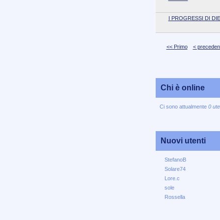
I PROGRESSI DI DI
<< Primo
< preceden
Chi è online
Ci sono attualmente
0 ute
Nuovi utenti
StefanoB
Solare74
Lore.c
sole
Rossella