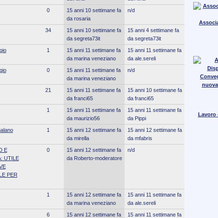
0
15 anni 10 settimane fa
n/d
da rosaria
Associa
34
15 anni 10 settimane fa
15 anni 4 settimane fa
da segreta73it
da segreta73it
gio
1
15 anni 11 settimane fa
15 anni 11 settimane fa
da marina veneziano
da ale.sereli
gio
0
15 anni 11 settimane fa
n/d
Conve
da marina veneziano
nuova
21
15 anni 11 settimane fa
15 anni 10 settimane fa
da franci65
da franci65
1
15 anni 11 settimane fa
15 anni 11 settimane fa
Lavoro e
da maurizio56
da Pippi
malano
1
15 anni 12 settimane fa
15 anni 12 settimane fa
da mirella
da mfabris
D E
0
15 anni 12 settimane fa
n/d
: UTILE
da Roberto-moderatore
VE
LE PER
1
15 anni 12 settimane fa
15 anni 11 settimane fa
da marina veneziano
da ale.sereli
6
15 anni 12 settimane fa
15 anni 11 settimane fa