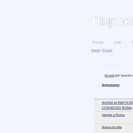
Forum
Link
Home
›
Forum
Parliamo di 
Accedi
per inserire
Argomento
AVVISO AI PARTICIP
CONVEGNO ROMA
Viaggio a Roma
Nuova iscritta