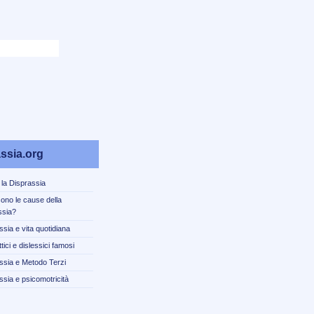
ssia.org
 la Disprassia
sono le cause della
ssia?
ssia e vita quotidiana
tici e dislessici famosi
ssia e Metodo Terzi
ssia e psicomotricità