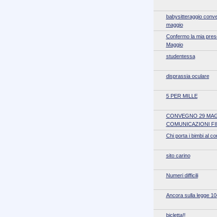
babysitteraggio conv
maggio
Confermo la mia prese
Maggio
studentessa
disprassia oculare
5 PER MILLE
CONVEGNO 29 MAG
COMUNICAZIONI FI
Chi porta i bimbi al 
sito carino
Numeri difficili
Ancora sulla legge 10
bicletta!!