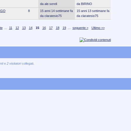
da ale.sereli
da BIRINO
EGO
8
15 anni 14 settimane fa
15 anni 13 settimane fa
da claratesio75
da claratesio75
te
…
11
12
13
14
15
16
17
18
19
…
seguente >
Ultimo >>
nti
e
2 visitatori
collegati.